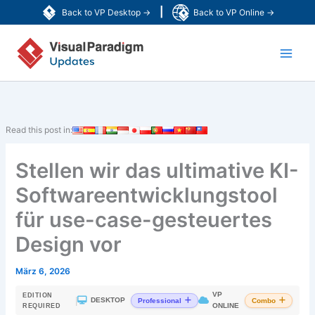
Zum
|
Back to VP Desktop →
Back to VP Online →
Inhalt
Main
springen
Men
Read this post in:
Stellen wir das ultimative KI-
Softwareentwicklungstool
für use-case-gesteuertes
Design vor
März 6, 2026
VP
EDITION
|
DESKTOP
Professional
Combo
ONLINE
REQUIRED