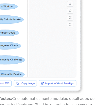
Testes:
Crie automaticamente modelos detalhados de
ários testáveis em Gherkin, garantindo alinhamento