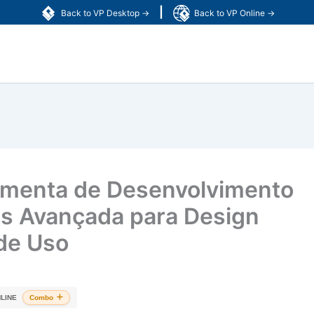
|
Back to VP Desktop →
Back to VP Online →
amenta de Desenvolvimento
is Avançada para Design
de Uso
LINE
Combo