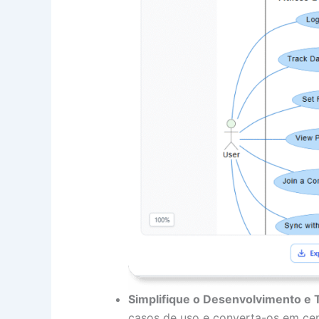
Simplifique o Desenvolvimento e 
casos de uso e converta-os em cen