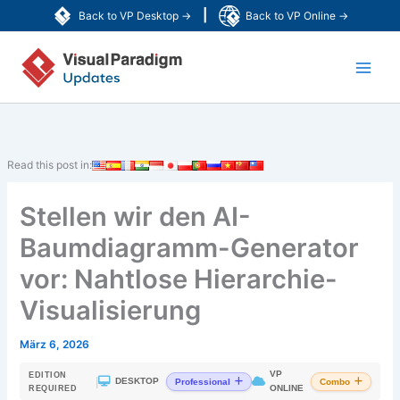
Zum
|
Back to VP Desktop →
Back to VP Online →
Inhalt
Main
springen
Men
Read this post in:
Stellen wir den AI-
Baumdiagramm-Generator
vor: Nahtlose Hierarchie-
Visualisierung
März 6, 2026
VP
EDITION
|
DESKTOP
Professional
Combo
ONLINE
REQUIRED