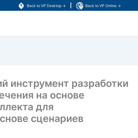
|
Back to VP Desktop →
Back to VP Online →
й инструмент разработки
ечения на основе
ллекта для
основе сценариев