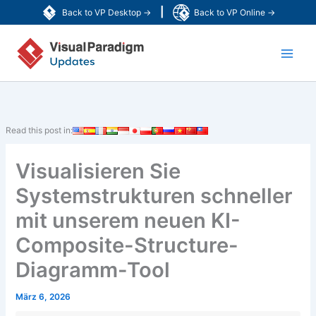
Zum
|
Back to VP Desktop →
Back to VP Online →
Inhalt
Main
springen
Men
Read this post in:
Visualisieren Sie
Systemstrukturen schneller
mit unserem neuen KI-
Composite-Structure-
Diagramm-Tool
März 6, 2026