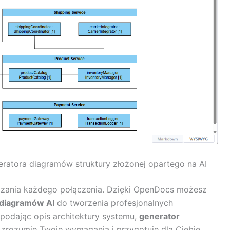
ratora diagramów struktury złożonej opartego na AI
zczania każdego połączenia. Dzięki OpenDocs możesz
 diagramów AI
do tworzenia profesjonalnych
podając opis architektury systemu,
generator
zrozumie Twoje wymagania i przygotuje dla Ciebie