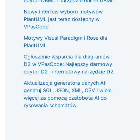
edytor DBML i narzędzie online DBML
Nowy interfejs wyboru motywów
PlantUML jest teraz dostępny w
VPasCode
Motywy Visual Paradigm i Rose dla
PlantUML
Ogłoszenie wsparcia dla diagramów
D2 w VPasCode: Najlepszy darmowy
edytor D2 i internetowy narzędzie D2
Aktualizacja generatora danych AI:
generuj SQL, JSON, XML, CSV i wiele
więcej za pomocą czatobota AI do
rysowania schematów