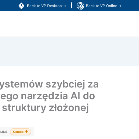
|
Back to VP Desktop →
Back to VP Online →
systemów szybciej za
go narzędzia AI do
struktury złożonej
LINE
Combo