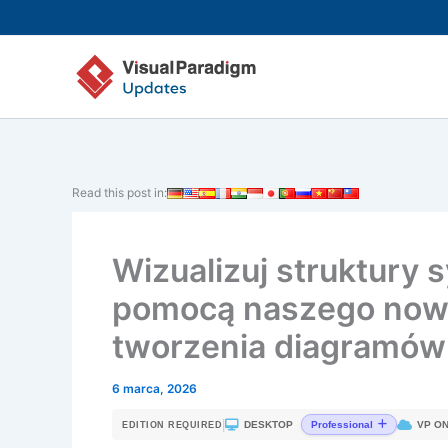
Przejdź
do
treści
Read this post in:
Wizualizuj struktury 
pomocą naszego nowe
tworzenia diagramów 
6 marca, 2026
|
DESKTOP
VP ON
Professional
EDITION REQUIRED