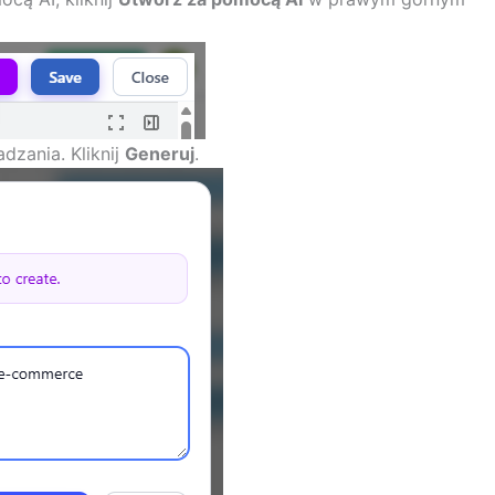
zania. Kliknij
Generuj
.