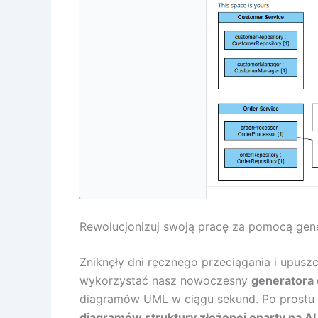
Rewolucjonizuj swoją pracę za pomocą gene
Zniknęły dni ręcznego przeciągania i upus
wykorzystać nasz nowoczesny
generatora
diagramów UML w ciągu sekund. Po prostu 
diagramów struktury złożonej oparty na AI