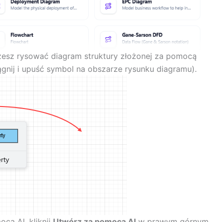
żesz rysować diagram struktury złożonej za pomocą
ągnij i upuść symbol na obszarze rysunku diagramu).
ą AI, kliknij
Utwórz za pomocą AI
w prawym górnym