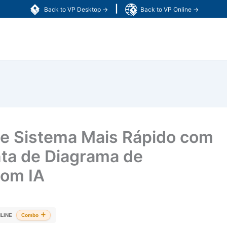
|
Back to VP Desktop →
Back to VP Online →
 de Sistema Mais Rápido com
ta de Diagrama de
com IA
LINE
Combo