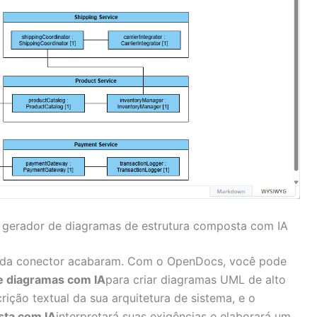
m gerador de diagramas de estrutura composta com IA
 cada conector acabaram. Com o OpenDocs, você pode
e diagramas com IA
para criar diagramas UML de alto
ição textual da sua arquitetura de sistema, e o
sta com IA
interpretará suas exigências e elaborará um