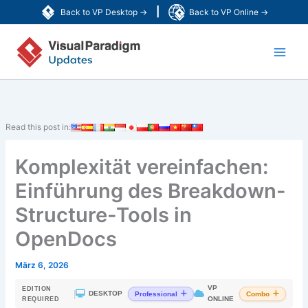
Zum
|
Back to VP Desktop →
Back to VP Online →
Inhalt
Main
springen
Men
Read this post in:
Komplexität vereinfachen:
Einführung des Breakdown-
Structure-Tools in
OpenDocs
März 6, 2026
VP
EDITION
|
DESKTOP
Professional
Combo
ONLINE
REQUIRED