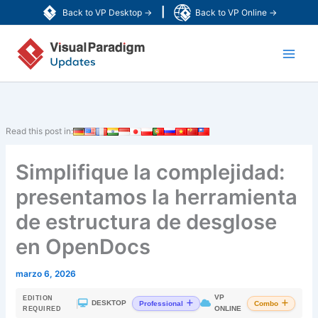
Ir
|
Back to VP Desktop →
Back to VP Online →
al
Main
contenido
Men
Read this post in:
Simplifique la complejidad:
presentamos la herramienta
de estructura de desglose
en OpenDocs
marzo 6, 2026
VP
EDITION
|
DESKTOP
Professional
Combo
ONLINE
REQUIRED