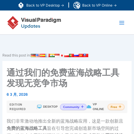
跳
|
Back to VP Desktop →
Back to VP Online →
至
Main
内
容
Men
Read this post in:
通过我们的免费蓝海战略工具
发现无竞争市场
6 3 月, 2026
VP
EDITION
|
DESKTOP
Community
Free
ONLINE
REQUIRED
我们非常激动地推出全新的蓝海战略应用，这是一款创新且
免费的蓝海战略工具
旨在引导您完成创造新市场空间的过