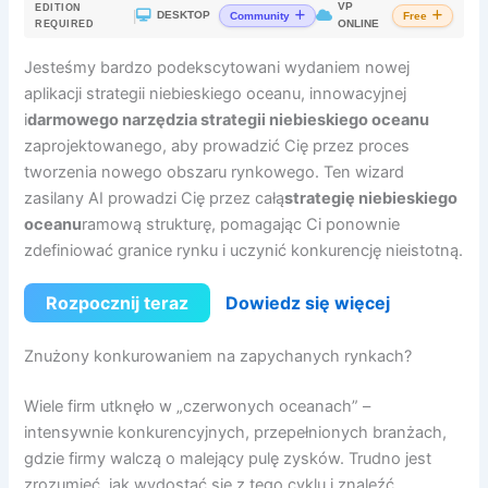
VP
EDITION
|
DESKTOP
Community
Free
ONLINE
REQUIRED
Jesteśmy bardzo podekscytowani wydaniem nowej
aplikacji strategii niebieskiego oceanu, innowacyjnej
i
darmowego narzędzia strategii niebieskiego oceanu
zaprojektowanego, aby prowadzić Cię przez proces
tworzenia nowego obszaru rynkowego. Ten wizard
zasilany AI prowadzi Cię przez całą
strategię niebieskiego
oceanu
ramową strukturę, pomagając Ci ponownie
zdefiniować granice rynku i uczynić konkurencję nieistotną.
Rozpocznij teraz
Dowiedz się więcej
Znużony konkurowaniem na zapychanych rynkach?
Wiele firm utknęło w „czerwonych oceanach” –
intensywnie konkurencyjnych, przepełnionych branżach,
gdzie firmy walczą o malejący pulę zysków. Trudno jest
zrozumieć, jak wydostać się z tego cyklu i znaleźć