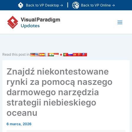
Przejdź
|
Back to VP Desktop →
Back to VP Online →
do
Main
treści
Men
Read this post in:
Znajdź niekontestowane
rynki za pomocą naszego
darmowego narzędzia
strategii niebieskiego
oceanu
6 marca, 2026