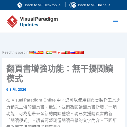
跳
|
Back to VP Desktop →
Back to VP Online →
至
Main
主
要
Men
內
容
Read this post in:
翻頁書增強功能：無干擾閱讀
模式
6 3 月, 2026
在 Visual Paradigm Online 中，您可以使用翻頁書製作工具逐
頁預覽上傳的翻頁書。最近，我們為閱讀翻頁書新增了一項
功能，可為您帶來全新的閱讀體驗。現已支援翻頁書的新
「閱讀模式」。讀者可輕鬆僅閱讀書籍的文字內容。下圖所