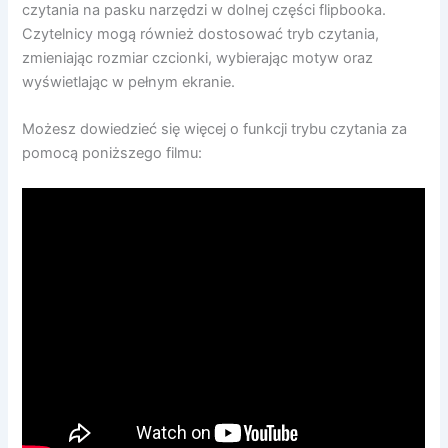
czytania na pasku narzędzi w dolnej części flipbooka.
Czytelnicy mogą również dostosować tryb czytania,
zmieniając rozmiar czcionki, wybierając motyw oraz
wyświetlając w pełnym ekranie.
Możesz dowiedzieć się więcej o funkcji trybu czytania za
pomocą poniższego filmu: