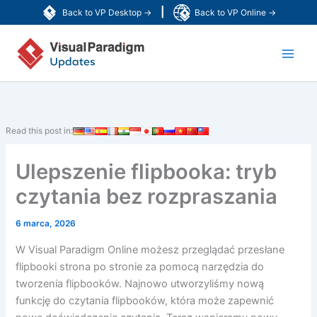
Przejdź
|
Back to VP Desktop →
Back to VP Online →
do
Main
treści
Men
Read this post in:
Ulepszenie flipbooka: tryb
czytania bez rozpraszania
6 marca, 2026
W Visual Paradigm Online możesz przeglądać przesłane
flipbooki strona po stronie za pomocą narzędzia do
tworzenia flipbooków. Najnowo utworzyliśmy nową
funkcję do czytania flipbooków, która może zapewnić