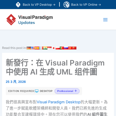
跳
|
Back to VP Desktop →
Back to VP Online →
至
Main
主
要
Men
內
容
Read this post in:
新發行：在 Visual Paradigm
中使用 AI 生成 UML 组件圖
25 3 月, 2026
|
DESKTOP
Professional
EDITION REQUIRED
我們很高興宣布對
Visual Paradigm Desktop
的大幅更新。為
了進一步賦能軟體架構師和開發人員，我們已將先進的生成
功能整合至建模環境中。現在您可以使用我們的
AI 組件圖生