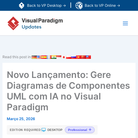
Skip
|
Back to VP Desktop →
Back to VP Online →
to
Main
content
Men
Read this post in:
Novo Lançamento: Gere
Diagramas de Componentes
UML com IA no Visual
Paradigm
Março 25, 2026
|
DESKTOP
Professional
EDITION REQUIRED