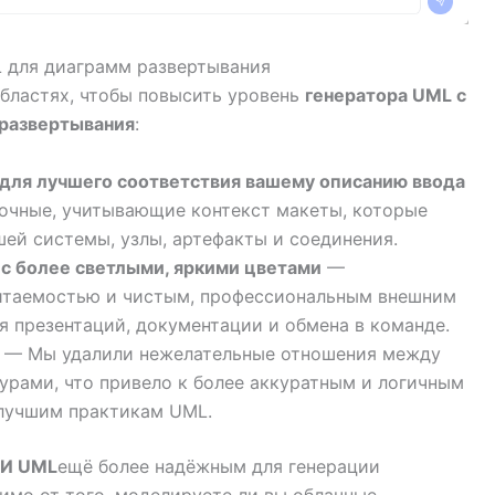
 для диаграмм развертывания
бластях, чтобы повысить уровень
генератора UML с
развертывания
:
для лучшего соответствия вашему описанию ввода
точные, учитывающие контекст макеты, которые
ей системы, узлы, артефакты и соединения.
с более светлыми, яркими цветами
—
итаемостью и чистым, профессиональным внешним
 презентаций, документации и обмена в команде.
— Мы удалили нежелательные отношения между
урами, что привело к более аккуратным и логичным
лучшим практикам UML.
ИИ UML
ещё более надёжным для генерации
симо от того, моделируете ли вы облачные