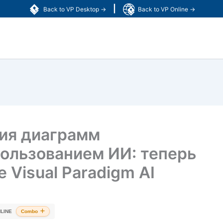
|
Back to VP Desktop →
Back to VP Online →
ия диаграмм
пользованием ИИ: теперь
 Visual Paradigm AI
LINE
Combo