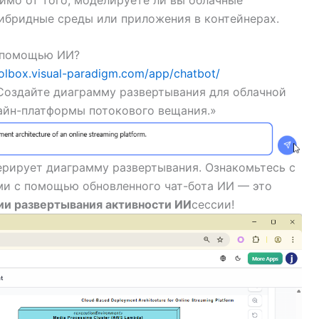
гибридные среды или приложения в контейнерах.
с помощью ИИ?
toolbox.visual-paradigm.com/app/chatbot/
Создайте диаграмму развертывания для облачной
айн-платформы потокового вещания.»
ерирует диаграмму развертывания. Ознакомьтесь с
ми с помощью обновленного чат-бота ИИ — это
ии развертывания активности ИИ
сессии!