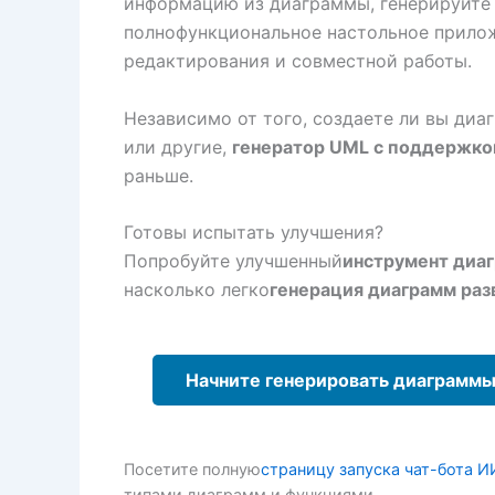
информацию из диаграммы, генерируйте 
полнофункциональное настольное прилож
редактирования и совместной работы.
Независимо от того, создаете ли вы диа
или другие,
генератор UML с поддержко
раньше.
Готовы испытать улучшения?
Попробуйте улучшенный
инструмент диа
насколько легко
генерация диаграмм ра
Начните генерировать диаграммы
Посетите полную
страницу запуска чат-бота И
типами диаграмм и функциями.