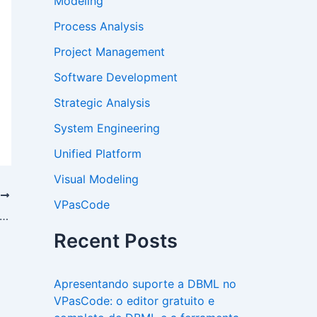
Modeling
Process Analysis
Project Management
Software Development
Strategic Analysis
System Engineering
Unified Platform
Visual Modeling
T
VPasCode
erações detalhadas com nossa ferramenta gratuita de aprimoramento de diagramas de sequência com IA
Recent Posts
Apresentando suporte a DBML no
VPasCode: o editor gratuito e