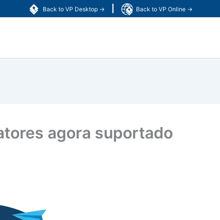
|
Back to VP Desktop →
Back to VP Online →
atores agora suportado