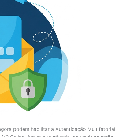
gora podem habilitar a Autenticação Multifatorial
VP Online. Assim que ativado, os usuários serão