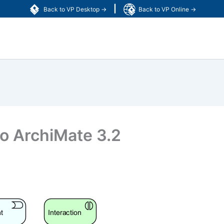
|
Back to VP Desktop →
Back to VP Online →
o ArchiMate 3.2