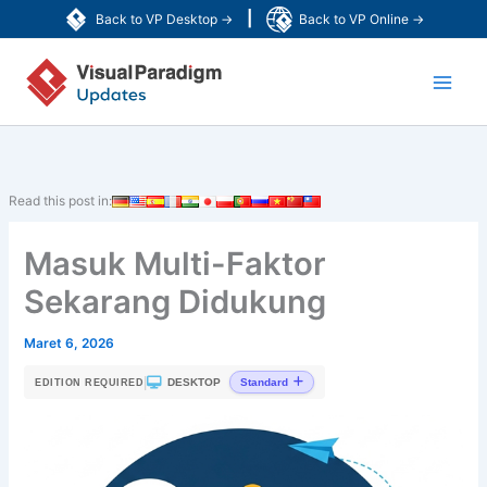
Lewati
|
Back to VP Desktop →
Back to VP Online →
ke
Main
konten
Men
Read this post in:
Masuk Multi-Faktor
Sekarang Didukung
Maret 6, 2026
|
DESKTOP
Standard
EDITION REQUIRED