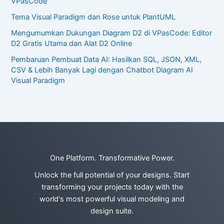
VPasCode
Tema Visual Paradigm dan Rose untuk PlantUML
Mengumumkan Dukungan Diagram D2 di VPasCode: Editor
D2 Gratis Utama dan Alat D2 Online
Pembaruan Pembuat Data AI: Hasilkan SQL, JSON, XML,
CSV & Lebih Banyak Lagi dengan Chatbot Diagram AI
Visual Paradigm
One Platform. Transformative Power.
Unlock the full potential of your designs. Start
transforming your projects today with the
world's most powerful visual modeling and
design suite.