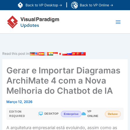
Skip
|
Back to VP Desktop →
Back to VP Online →
to
Main
content
Men
Read this post in:
Gerar e Importar Diagramas
ArchiMate 4 com a Nova
Melhoria do Chatbot de IA
Março 12, 2026
VP
EDITION
|
DESKTOP
Enterprise
Deluxe
ONLINE
REQUIRED
A arquitetura empresarial está evoluindo, assim como as