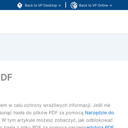
|
Back to VP Desktop →
Back to VP Online →
PDF
em w celu ochrony wrażliwych informacji. Jeśli nie
usunąć hasła do plików PDF za pomocą
Narzędzie do
. W tym artykule możesz zobaczyć, jak odblokować
ąc hasła z pliku PDF za pomocą naszego
edytora PDF