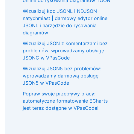
online do rysowania diagramów TOON
Wizualizuj kod JSONL i NDJSON
natychmiast | darmowy edytor online
JSONL i narzędzie do rysowania
diagramów
Wizualizuj JSON z komentarzami bez
problemów: wprowadzamy obsługę
JSONC w VPasCode
Wizualizuj JSON5 bez problemów:
wprowadzamy darmową obsługę
JSON5 w VPasCode
Popraw swoje przepływy pracy:
automatyczne formatowanie ECharts
jest teraz dostępne w VPasCode!