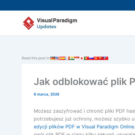
Przejdź
do
treści
Read this post in:
Jak odblokować plik 
6 marca, 2026
Możesz zaszyfrować i chronić pliki PDF hasł
potrzebujesz już ochrony, możesz szybko 
edycji plików PDF w Visual Paradigm Online
swój plik PDF w ciągu kilku sekund, usuwaj