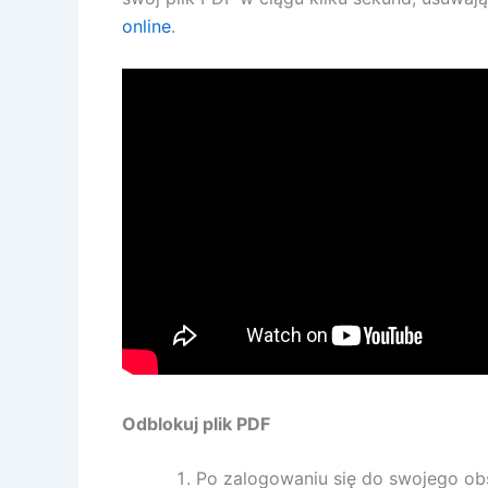
online
.
Odblokuj plik PDF
Po zalogowaniu się do swojego obs