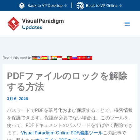
内
|
Back to VP Desktop →
Back to VP Online →
容
Main
を
ス
Men
キ
ッ
プ
Read this post in:
PDFファイルのロックを解除
する方法
3月 6, 2026
パスワードでPDFを暗号化および保護することで、機密情報
を保護できます。保護が必要でない場合は、このツールを
使って、PDFドキュメントのパスワードをすばやく削除でき
ます。
Visual Paradigm Online PDF編集ツール
この記事で