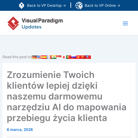
Przejdź
|
Back to VP Desktop →
Back to VP Online →
do
Main
treści
Men
Read this post in:
Zrozumienie Twoich
klientów lepiej dzięki
naszemu darmowemu
narzędziu AI do mapowania
przebiegu życia klienta
6 marca, 2026