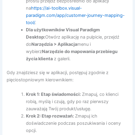
prostu przejdź bezpośrednio do aplikacji
na
https://ai-toolbox.visual-
paradigm.com/app/customer-journey-mapping-
tool/
.
Dla użytkowników Visual Paradigm
Desktop:
Otwórz aplikację na pulpicie, przejdź
do
Narzędzia > Aplikacja
menu i
wybierz
Narzędzie do mapowania przebiegu
życia klienta
z galerii.
Gdy znajdziesz się w aplikacji, postępuj zgodnie z
pięciostopniowym kierownikiem:
Krok 1: Etap świadomości:
Zmapuj, co klienci
robią, myślą i czują, gdy po raz pierwszy
zauważają Twój produkt/usługę.
Krok 2: Etap rozważań:
Zmapuj ich
doświadczenie podczas poszukiwania i oceny
opcji.