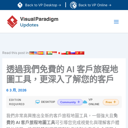
跳
|
Back to VP Desktop →
Back to VP Online →
至
Main
主
要
Men
內
容
Read this post in:
透過我們免費的 AI 客戶旅程地
圖工具，更深入了解您的客戶
6 3 月, 2026
VP
EDITION
|
DESKTOP
Community
Free
ONLINE
REQUIRED
我們非常高興推出全新的客戶旅程地圖工具，一個強大且
免
費的 AI 客戶旅程地圖工具
可引導您完成視覺化與理解客戶體