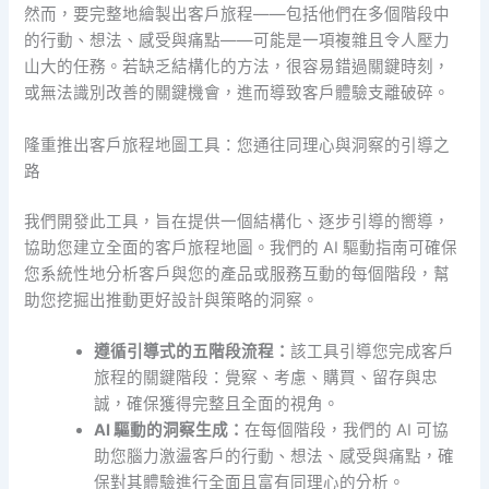
然而，要完整地繪製出客戶旅程——包括他們在多個階段中
的行動、想法、感受與痛點——可能是一項複雜且令人壓力
山大的任務。若缺乏結構化的方法，很容易錯過關鍵時刻，
或無法識別改善的關鍵機會，進而導致客戶體驗支離破碎。
隆重推出客戶旅程地圖工具：您通往同理心與洞察的引導之
路
我們開發此工具，旨在提供一個結構化、逐步引導的嚮導，
協助您建立全面的客戶旅程地圖。我們的 AI 驅動指南可確保
您系統性地分析客戶與您的產品或服務互動的每個階段，幫
助您挖掘出推動更好設計與策略的洞察。
遵循引導式的五階段流程：
該工具引導您完成客戶
旅程的關鍵階段：覺察、考慮、購買、留存與忠
誠，確保獲得完整且全面的視角。
AI 驅動的洞察生成：
在每個階段，我們的 AI 可協
助您腦力激盪客戶的行動、想法、感受與痛點，確
保對其體驗進行全面且富有同理心的分析。