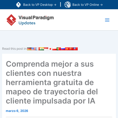
Ir
|
Back to VP Desktop →
Back to VP Online →
al
Main
contenido
Men
Read this post in:
Comprenda mejor a sus
clientes con nuestra
herramienta gratuita de
mapeo de trayectoria del
cliente impulsada por IA
marzo 6, 2026