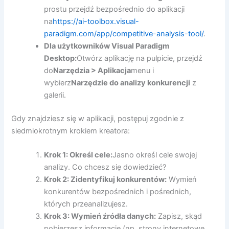
prostu przejdź bezpośrednio do aplikacji
na
https://ai-toolbox.visual-
paradigm.com/app/competitive-analysis-tool/
.
Dla użytkowników Visual Paradigm
Desktop:
Otwórz aplikację na pulpicie, przejdź
do
Narzędzia > Aplikacja
menu i
wybierz
Narzędzie do analizy konkurencji
z
galerii.
Gdy znajdziesz się w aplikacji, postępuj zgodnie z
siedmiokrotnym krokiem kreatora:
Krok 1: Określ cele:
Jasno określ cele swojej
analizy. Co chcesz się dowiedzieć?
Krok 2: Zidentyfikuj konkurentów:
Wymień
konkurentów bezpośrednich i pośrednich,
których przeanalizujesz.
Krok 3: Wymień źródła danych:
Zapisz, skąd
pobierzesz informacje (np. strony internetowe,