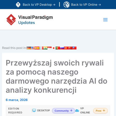
Przejdź
|
Back to VP Desktop →
Back to VP Online →
do
Main
treści
Men
Read this post in:
Przewyższaj swoich rywali
za pomocą naszego
darmowego narzędzia AI do
analizy konkurencji
6 marca, 2026
VP
EDITION
|
DESKTOP
Community
Free
ONLINE
REQUIRED