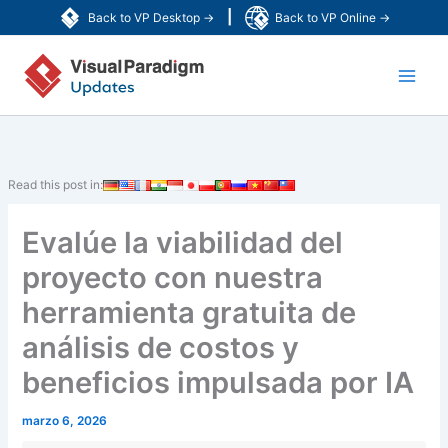
Ir
|
Back to VP Desktop →
Back to VP Online →
al
Main
contenido
Men
Read this post in:
Evalúe la viabilidad del
proyecto con nuestra
herramienta gratuita de
análisis de costos y
beneficios impulsada por IA
marzo 6, 2026