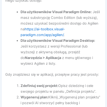
niego uzyskać dostęp:
Dla użytkowników Visual Paradigm Online:
Jeśli
masz subskrypcję Combo Edition (lub wyższą),
możesz uzyskać bezpośredni dostęp do Agilien
na
https://ai-toolbox.visual-
paradigm.com/app/agilien/
.
Dla użytkowników Visual Paradigm Desktop:
Jeśli korzystasz z wersji Professional (lub
wyższej) z aktywną obsługą, przejdź
do
Narzędzia > Aplikacja
z menu głównego i
wybierz Agilien z listy.
Gdy znajdziesz się w aplikacji, przepływ pracy jest prosty:
Zdefiniuj swój projekt:
Opisz dziedzinę i cele
swojego projektu w panelu „Definicja projektu”.
Wygeneruj plan:
Kliknij „Wygeneruj plan projektu”
i pozwól AI stworzyć pełny backlog i