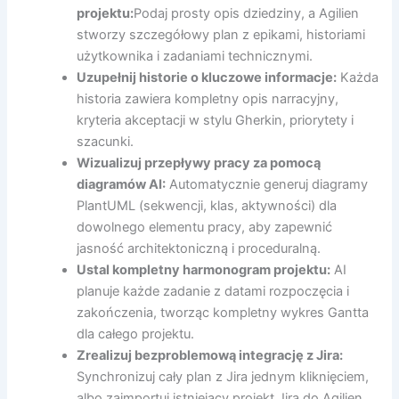
projektu:
Podaj prosty opis dziedziny, a Agilien
stworzy szczegółowy plan z epikami, historiami
użytkownika i zadaniami technicznymi.
Uzupełnij historie o kluczowe informacje:
Każda
historia zawiera kompletny opis narracyjny,
kryteria akceptacji w stylu Gherkin, priorytety i
szacunki.
Wizualizuj przepływy pracy za pomocą
diagramów AI:
Automatycznie generuj diagramy
PlantUML (sekwencji, klas, aktywności) dla
dowolnego elementu pracy, aby zapewnić
jasność architektoniczną i proceduralną.
Ustal kompletny harmonogram projektu:
AI
planuje każde zadanie z datami rozpoczęcia i
zakończenia, tworząc kompletny wykres Gantta
dla całego projektu.
Zrealizuj bezproblemową integrację z Jira:
Synchronizuj cały plan z Jira jednym kliknięciem,
albo zaimportuj istniejący projekt Jira do Agilien