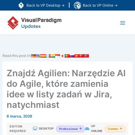
Przejdź
|
Back to VP Desktop →
Back to VP Online →
do
Main
treści
Men
Read this post in:
Znajdź Agilien: Narzędzie AI
do Agile, które zamienia
idee w listy zadań w Jira,
natychmiast
6 marca, 2026
VP
EDITION
|
DESKTOP
Professional
Combo
ONLINE
REQUIRED