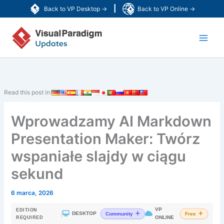
Przejdź
|
Back to VP Desktop →
Back to VP Online →
do
Main
treści
Men
Read this post in:
Wprowadzamy AI Markdown
Presentation Maker: Twórz
wspaniałe slajdy w ciągu
sekund
6 marca, 2026
VP
EDITION
|
DESKTOP
Community
Free
ONLINE
REQUIRED