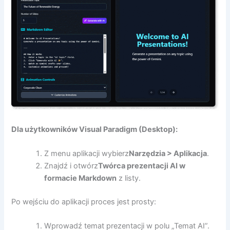
Dla użytkowników Visual Paradigm (Desktop):
Z menu aplikacji wybierz
Narzędzia > Aplikacja
.
Znajdź i otwórz
Twórca prezentacji AI w
formacie Markdown
z listy.
Po wejściu do aplikacji proces jest prosty:
Wprowadź temat prezentacji w polu „Temat AI”.