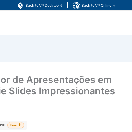
|
Back to VP Desktop →
Back to VP Online →
dor de Apresentações em
e Slides Impressionantes
INE
Free