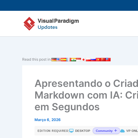
Skip
to
content
Read this post in:
Apresentando o Cria
Markdown com IA: Cri
em Segundos
Março 6, 2026
|
DESKTOP
VP ONL
Community
EDITION REQUIRED