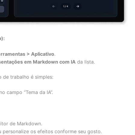
):
erramentas > Aplicativo
.
esentações em Markdown com IA
da lista.
o de trabalho é simples:
 no campo “Tema da IA”.
itor de Markdown.
 personalize os efeitos conforme seu gosto.