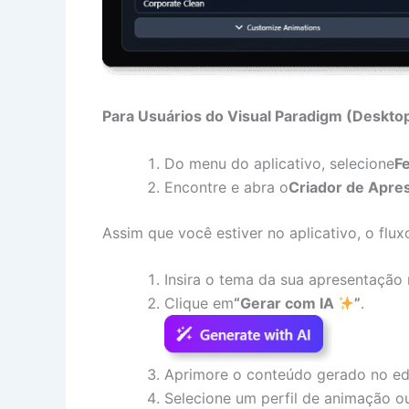
Para Usuários do Visual Paradigm (Desktop
Do menu do aplicativo, selecione
F
Encontre e abra o
Criador de Apr
Assim que você estiver no aplicativo, o flux
Insira o tema da sua apresentação
Clique em
“Gerar com IA
”
.
Aprimore o conteúdo gerado no ed
Selecione um perfil de animação ou