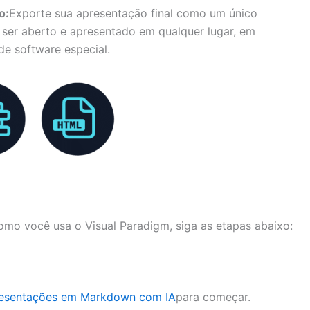
o:
Exporte sua apresentação final como um único
er aberto e apresentado em qualquer lugar, em
de software especial.
mo você usa o Visual Paradigm, siga as etapas abaixo:
resentações em Markdown com IA
para começar.