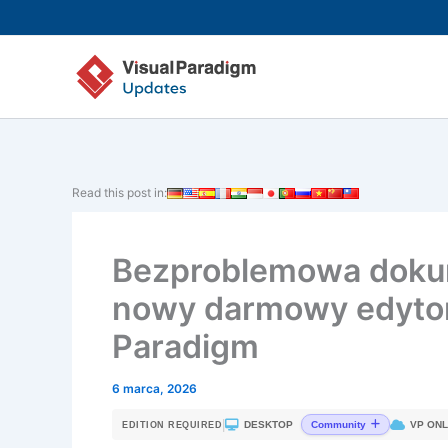
Przejdź
do
treści
Read this post in:
Bezproblemowa doku
nowy darmowy edytor
Paradigm
6 marca, 2026
|
DESKTOP
VP ONL
Community
EDITION REQUIRED