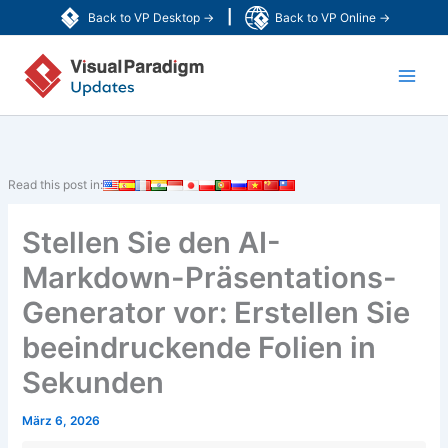
Zum
|
Back to VP Desktop →
Back to VP Online →
Inhalt
Main
springen
Men
Read this post in:
Stellen Sie den AI-
Markdown-Präsentations-
Generator vor: Erstellen Sie
beeindruckende Folien in
Sekunden
März 6, 2026