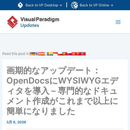
内
|
Back to VP Desktop →
Back to VP Online →
容
Main
を
ス
Men
キ
ッ
プ
Read this post in:
画期的なアップデート：
OpenDocsにWYSIWYGエデ
ィタを導入 – 専門的なドキュ
メント作成がこれまで以上に
簡単になりました
3月 6, 2026