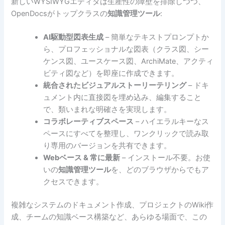
新しいWYSIWYGエディタは生産性の障壁を排除しつつ、
OpenDocsがトップクラスの
知識管理ツール
:
AI駆動型図表生成
– 簡単なテキストプロンプトか
ら、プロフェッショナルな図表（クラス図、シー
ケンス図、ユースケース図、ArchiMate、アクティ
ビティ図など）を即座に作成できます。
統合されたビジュアルストーリーテリング
– ドキ
ュメント内に直接図を埋め込み、編集すること
で、類いまれな明確さを実現します。
コラボレーティブスペース
– ハイエラルキーなス
ペースにすべてを整理し、ワンクリックで読み取
り専用のバージョンを共有できます。
Webベース & 常に最新
– インストール不要。お使
いの
知識管理ツール
を、どのブラウザからでもア
クセスできます。
複雑なシステムのドキュメント作成、プロジェクトのWiki作
成、チームの知識ベース構築など、あらゆる場面で、この