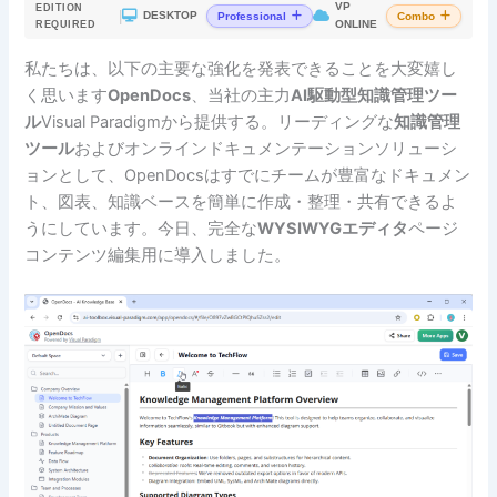
VP
EDITION
|
DESKTOP
Professional
Combo
ONLINE
REQUIRED
私たちは、以下の主要な強化を発表できることを大変嬉し
く思います
OpenDocs
、当社の主力
AI駆動型知識管理ツー
ル
Visual Paradigmから提供する。リーディングな
知識管理
ツール
およびオンラインドキュメンテーションソリューシ
ョンとして、OpenDocsはすでにチームが豊富なドキュメン
ト、図表、知識ベースを簡単に作成・整理・共有できるよ
うにしています。今日、完全な
WYSIWYGエディタ
ページ
コンテンツ編集用に導入しました。