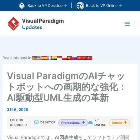
内
|
Back to VP Desktop →
Back to VP Online →
容
Main
を
ス
Men
キ
ッ
プ
Read this post in:
Visual ParadigmのAIチャッ
トボットへの画期的な強化：
AI駆動型UML生成の革新
3月 6, 2026
VP
EDITION
|
DESKTOP
Professional
Combo
ONLINE
REQUIRED
Visual Paradigmでは、
AI図表生成
そしてソフトウェア開発