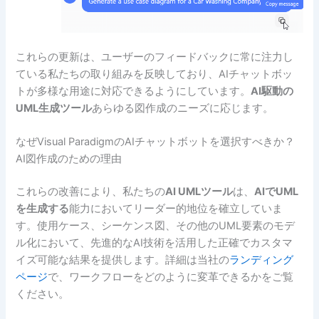
これらの更新は、ユーザーのフィードバックに常に注力し
ている私たちの取り組みを反映しており、AIチャットボッ
トが多様な用途に対応できるようにしています。
AI駆動の
UML生成ツール
あらゆる図作成のニーズに応じます。
なぜVisual ParadigmのAIチャットボットを選択すべきか？
AI図作成のための理由
これらの改善により、私たちの
AI UMLツール
は、
AIでUML
を生成する
能力においてリーダー的地位を確立していま
す。使用ケース、シーケンス図、その他のUML要素のモデ
ル化において、先進的なAI技術を活用した正確でカスタマ
イズ可能な結果を提供します。詳細は当社の
ランディング
ページ
で、ワークフローをどのように変革できるかをご覧
ください。