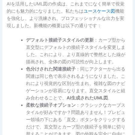
AIを活用したUML図の作成は、これまでになく簡単で視覚
的にも魅力的になりました。私たちは
ユースケース図
機能
を強化し、より洗練され、プロフェッショナルな出力を実
現しました。新機能の概要は以下の通りです：
デフォルト接続子スタイルの更新
：カーブ型から
直交型にデフォルトの接続子スタイルを変更しま
した。これにより、より直線的で整然とした線が
描画され、全体の図の可読性が向上します。
色分けされた関連接続子
：同じアクターから出る
関連は同じ色で表示されるようになりました。こ
れにより視覚的な区別が生まれ、複雑な図のナビ
ゲーションが容易になります。直交スタイルと組
み合わせることで、
AI生成されたUML図
.
柔軟な接続子オプション
：クラシックなカーブス
タイルが好みですか？問題ありません！プレビュ
ー領域の下にある「直交」ボタンをクリックする
だけで、直交型とカーブ型の接続子を簡単に切り
替えることができます。図の外観を完全に自由に