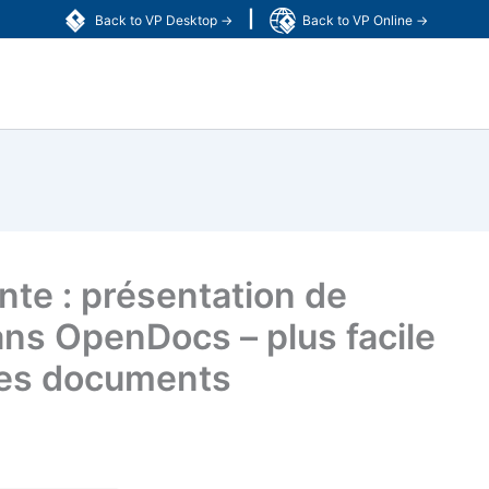
|
Back to VP Desktop →
Back to VP Online →
nte : présentation de
ns OpenDocs – plus facile
des documents