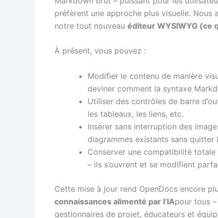
Markdown brut – puissant pour les utilisateu
préfèrent une approche plus visuelle. Nous
notre tout nouveau
éditeur WYSIWYG (ce q
À présent, vous pouvez :
Modifier le contenu de manière vis
deviner comment la syntaxe Markd
Utiliser des contrôles de barre d’outil
les tableaux, les liens, etc.
Insérer sans interruption des imag
diagrammes existants sans quitter l’
Conserver une compatibilité total
– ils s’ouvrent et se modifient parf
Cette mise à jour rend OpenDocs encore pl
connaissances alimenté par l’IA
pour tous –
gestionnaires de projet, éducateurs et équ