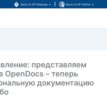
|
Back to VP Desktop →
Back to VP Online →
вление: представляем
 OpenDocs – теперь
иональную документацию
ибо