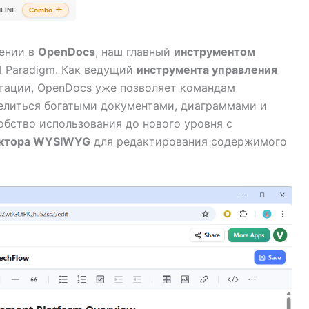
LINE
Combo
шении в
OpenDocs
, наш главный
инструментом
l Paradigm. Как ведущий
инструмента управления
тации, OpenDocs уже позволяет командам
делиться богатыми документами, диаграммами и
обство использования до нового уровня с
ктора WYSIWYG
для редактирования содержимого