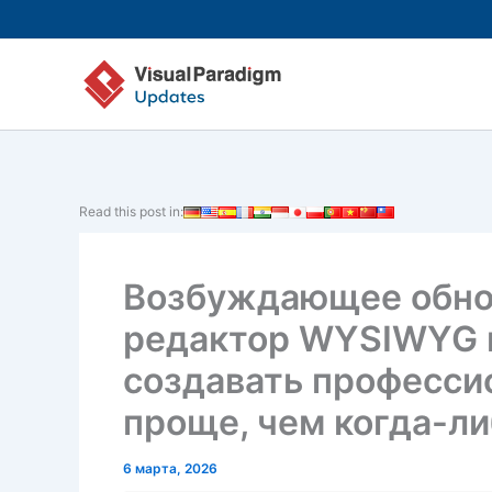
Перейти
к
содержимому
Read this post in:
Возбуждающее обно
редактор WYSIWYG в
создавать професс
проще, чем когда-л
6 марта, 2026