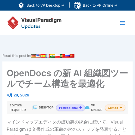
内
|
Back to VP Desktop →
Back to VP Online →
容
Main
を
ス
Men
キ
ッ
プ
Read this post in:
OpenDocs の新 AI 組織図ツー
ルでチーム構造を最適化
4月 28, 2026
VP
EDITION
|
DESKTOP
Professional
Combo
ONLINE
REQUIRED
マインドマップエディタの成功裏の統合に続いて、Visual
Paradigm は文書作成の革命の次のステップを発表すること