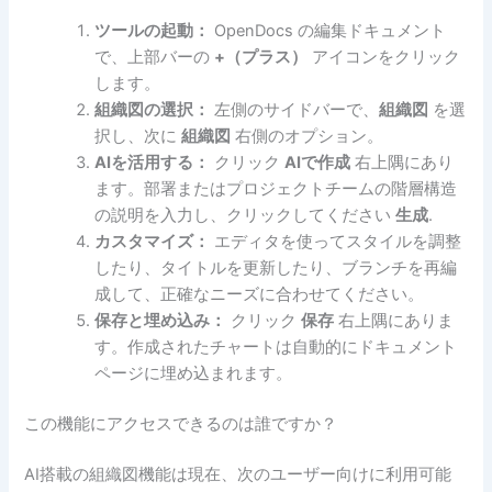
ツールの起動：
OpenDocs の編集ドキュメント
で、上部バーの
+（プラス）
アイコンをクリック
します。
組織図の選択：
左側のサイドバーで、
組織図
を選
択し、次に
組織図
右側のオプション。
AIを活用する：
クリック
AIで作成
右上隅にあり
ます。部署またはプロジェクトチームの階層構造
の説明を入力し、クリックしてください
生成
.
カスタマイズ：
エディタを使ってスタイルを調整
したり、タイトルを更新したり、ブランチを再編
成して、正確なニーズに合わせてください。
保存と埋め込み：
クリック
保存
右上隅にありま
す。作成されたチャートは自動的にドキュメント
ページに埋め込まれます。
この機能にアクセスできるのは誰ですか？
AI搭載の組織図機能は現在、次のユーザー向けに利用可能