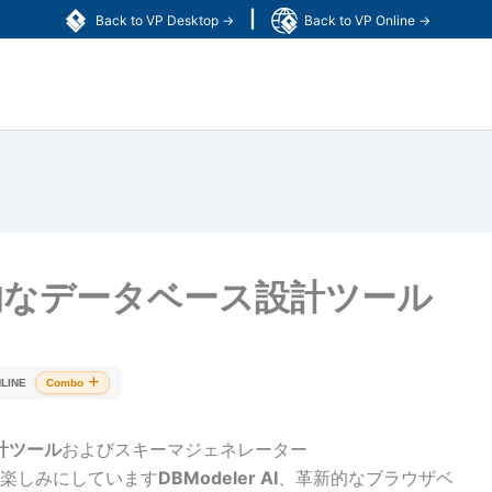
|
Back to VP Desktop →
Back to VP Online →
：包括的なデータベース設計ツール
LINE
Combo
計ツール
およびスキーマジェネレーター
楽しみにしています
DBModeler AI
、革新的なブラウザベ