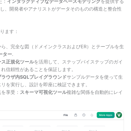
た：
インタラクティブなデータベースモデリング
を提供する
し、開発者やアナリストがデータそのものの構造と整合性
ります：
から、完全な図（ドメインクラスおよびER）とテーブルを生
ーター
.
ース正規化ツール
を活用して、ステップバイステップのガイ
され信頼性があることを保証します。
ブラウザ内SQLプレイグラウンド
サンプルデータを使って生
エリを実行し、設計を即座に検証できます。
点を享受：
スキーマ可視化ツール
複雑な関係を自動的にレイ