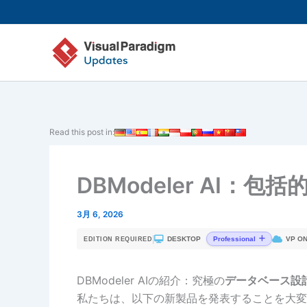
内
容
を
ス
キ
ッ
プ
Read this post in:
DBModeler AI
3月 6, 2026
|
DESKTOP
VP ON
Professional
EDITION REQUIRED
DBModeler AIの紹介：究極の
データベース設
私たちは、以下の新製品を発表することを大変