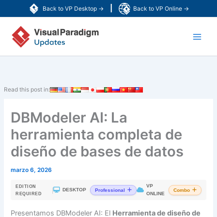
Ir
|
Back to VP Desktop →
Back to VP Online →
al
Main
contenido
Men
Read this post in:
DBModeler AI: La
herramienta completa de
diseño de bases de datos
marzo 6, 2026
VP
EDITION
|
DESKTOP
Professional
Combo
ONLINE
REQUIRED
Presentamos DBModeler AI: El
Herramienta de diseño de