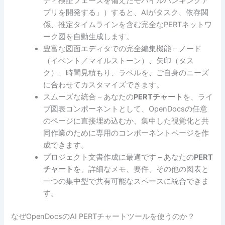
ティ検証フェーズを備えたモバイルバンキングア
プリを開発する」）すると、AIがタスク、依存関
係、推定タイムラインを含む完全なPERTネットワ
ーク図を自動生成します。
豊富な図面エディタでの完全編集機能 – ノード
（イベント／マイルストーン）、矢印（タス
ク）、時間見積もり、ラベルを、ご自身のニーズ
に合わせてカスタマイズできます。
スムーズな統合 – あなたの
PERTチャート
を、ライ
ブ図表コンポーネントとして、OpenDocsの任意
のページに直接埋め込むか、集中した視覚化と共
同作業のために専用のコンポーネントページを作
成できます。
プロジェクト文書作成に最適です – あなたの
PERT
チャート
を、詳細なメモ、要件、その他の図表と
一つの集中型で共有可能なスペースに統合できま
す。
なぜOpenDocsのAI PERTチャートツールを使うのか？