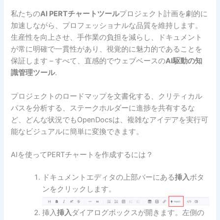
私たちの
AI PERTチャートツール
プロジェクト計画を劇的に
加速しながら、プロフェッショナルな品質を維持します。
生産性を向上させ、手作業の負担を減らし、ドキュメント
が常に明確で一貫性があり、視覚的に魅力的であることを
保証します – すべて、直感的でウェブベースの
AI駆動の知
識管理ツール
.
プロジェクトのロードマップを文書化する、クリティカル
パスを分析する、ステークホルダーに進捗を共有するな
ど、どんな状況でもOpenDocsは、複雑なアイデアを実行可
能なビジュアルに簡単に変換できます。
AIを使ってPERTチャートを作成するには？
ドキュメントエディタの上部バーにある
挿入
ボタ
ンをクリックします。
挿入
挿入
ダイアログボックスが開きます。左側の