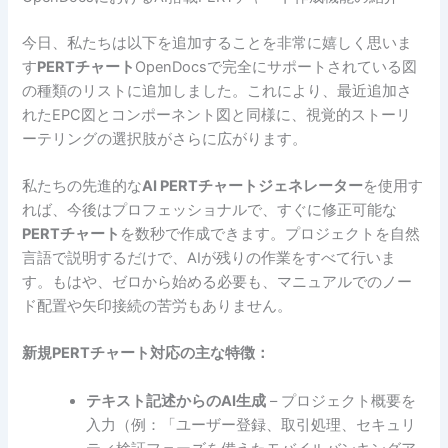
今日、私たちは以下を追加することを非常に嬉しく思いま
す
PERTチャート
OpenDocsで完全にサポートされている図
の種類のリストに追加しました。これにより、最近追加さ
れたEPC図とコンポーネント図と同様に、視覚的ストーリ
ーテリングの選択肢がさらに広がります。
私たちの先進的な
AI PERTチャートジェネレーター
を使用す
れば、今後はプロフェッショナルで、すぐに修正可能な
PERTチャート
を数秒で作成できます。プロジェクトを自然
言語で説明するだけで、AIが残りの作業をすべて行いま
す。もはや、ゼロから始める必要も、マニュアルでのノー
ド配置や矢印接続の苦労もありません。
新規PERTチャート対応の主な特徴：
テキスト記述からのAI生成
– プロジェクト概要を
入力（例：「ユーザー登録、取引処理、セキュリ