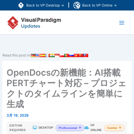
内
|
Back to VP Desktop →
Back to VP Online →
容
Main
を
ス
Men
キ
ッ
プ
Read this post in:
OpenDocsの新機能：AI搭載
PERTチャート対応 – プロジェ
クトのタイムラインを簡単に
生成
3月 19, 2026
VP
EDITION
|
DESKTOP
Professional
Combo
ONLINE
REQUIRED