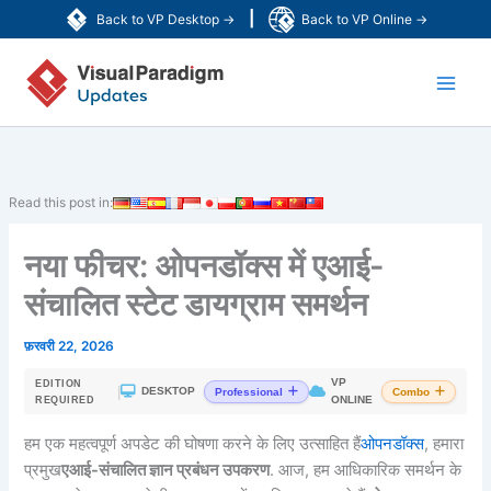
Skip
|
Back to VP Desktop →
Back to VP Online →
to
Main
content
Men
Read this post in:
नया फीचर: ओपनडॉक्स में एआई-
संचालित स्टेट डायग्राम समर्थन
फ़रवरी 22, 2026
VP
EDITION
|
DESKTOP
Professional
Combo
ONLINE
REQUIRED
हम एक महत्वपूर्ण अपडेट की घोषणा करने के लिए उत्साहित हैं
ओपनडॉक्स
, हमारा
प्रमुख
एआई-संचालित ज्ञान प्रबंधन उपकरण
. आज, हम आधिकारिक समर्थन के