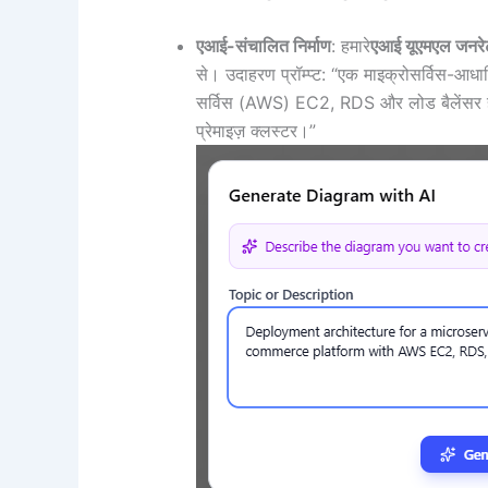
एआई-संचालित निर्माण
: हमारे
एआई यूएमएल जनरे
से। उदाहरण प्रॉम्प्ट: “एक माइक्रोसर्विस-आधारित
सर्विस (AWS) EC2, RDS और लोड बैलेंसर है
प्रेमाइज़ क्लस्टर।”