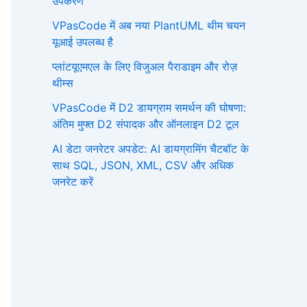
उपकरण
VPasCode में अब नया PlantUML थीम चयन
यूआई उपलब्ध है
प्लांटयूएमएल के लिए विजुअल पैराडाइम और रोज़
थीम्स
VPasCode में D2 डायग्राम समर्थन की घोषणा:
अंतिम मुफ्त D2 संपादक और ऑनलाइन D2 टूल
AI डेटा जनरेटर अपडेट: AI डायग्रामिंग चैटबॉट के
साथ SQL, JSON, XML, CSV और अधिक
जनरेट करें