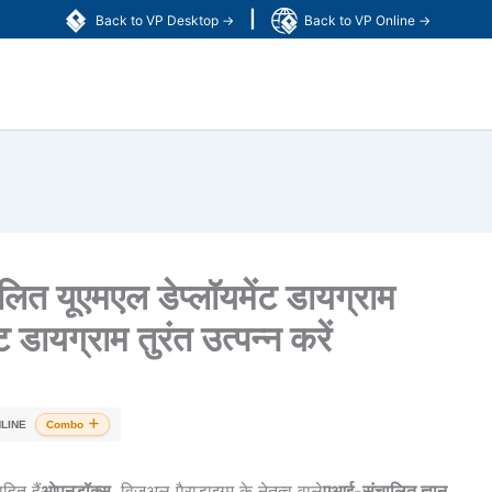
|
Back to VP Desktop →
Back to VP Online →
त यूएमएल डेप्लॉयमेंट डायग्राम
 डायग्राम तुरंत उत्पन्न करें
LINE
Combo
ित हैं
ओपनडॉक्स
, विजुअल पैराडाइग्म के नेतृत्व वाले
एआई-संचालित ज्ञान