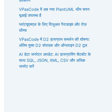
उपकरण
VPasCode में अब नया PlantUML थीम चयन
यूआई उपलब्ध है
प्लांटयूएमएल के लिए विजुअल पैराडाइम और रोज़
थीम्स
VPasCode में D2 डायग्राम समर्थन की घोषणा:
अंतिम मुफ्त D2 संपादक और ऑनलाइन D2 टूल
AI डेटा जनरेटर अपडेट: AI डायग्रामिंग चैटबॉट के
साथ SQL, JSON, XML, CSV और अधिक
जनरेट करें