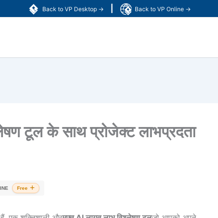
|
Back to VP Desktop →
Back to VP Online →
लेषण टूल के साथ प्रोजेक्ट लाभप्रदता
INE
Free
 हैं, एक शक्तिशाली और
मुफ्त AI लागत लाभ विश्लेषण टूल
जो आपको अपने