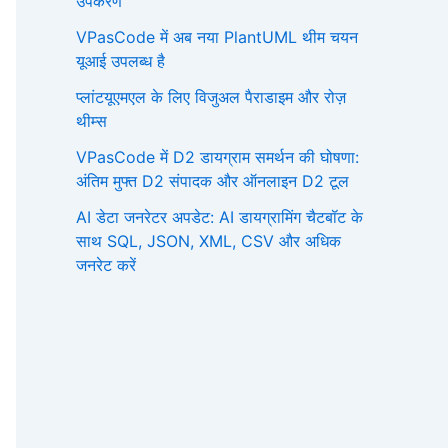
उपकरण
VPasCode में अब नया PlantUML थीम चयन
यूआई उपलब्ध है
प्लांटयूएमएल के लिए विजुअल पैराडाइम और रोज़
थीम्स
VPasCode में D2 डायग्राम समर्थन की घोषणा:
अंतिम मुफ्त D2 संपादक और ऑनलाइन D2 टूल
AI डेटा जनरेटर अपडेट: AI डायग्रामिंग चैटबॉट के
साथ SQL, JSON, XML, CSV और अधिक
जनरेट करें