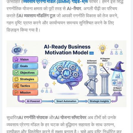
उत्साहित है
व्यवसाय प्रेरणा मॉडल (BMM) गाइड-थ्रू
फीचर। हमने इस सिद्ध
रणनीतिक योजना क्षमता को पूरी तरह से
AI-तैयार
. अगली पीढ़ी का परिचय
कराते हैं
AI व्यवसाय मॉडलिंग टूल
जो आपकी रणनीति विकास को तेज करने,
गहन दृष्टि प्राप्त करने और कार्यान्वयन समन्वय सुनिश्चित करने के लिए
डिज़ाइन किया गया है।
सुधारित
AI रणनीति संपादक
और
AI योजना सॉफ्टवेयर
अब टीमों को उनके
व्यवसाय प्रेरणा मॉडल के हर घटक को बुद्धिमान सहायता के साथ उत्पन्न,
दृश्यीकृत और विश्लेषित करने में सक्षम बनाता है। चाहे आप दृष्टि निर्धारित कर