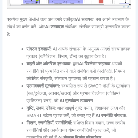
प्रत्येक मुख्य BMM तत्व अब हमारे एकीकृत
AI सहायक
. बस अपने व्यवसाय के
संदर्भ का वर्णन करें, और
AI उत्पादक
संबंधित, संरचित सामग्री प्रस्तावित करता
है:
संगठन इकाइयाँ:
AI आपके संचालन के अनुरूप आदर्श संरचनात्मक
प्रकार (कॉर्पोरेशन, विभाग, टीम) का सुझाव देता है।
बाहरी और आंतरिक प्रभावक:
द्वारा
AI विश्लेषण सहायक
आपकी
रणनीति को प्रभावित करने वाले संबंधित बलों (प्रतिद्वंद्वी, नियमन,
कॉर्पोरेट संस्कृति, संसाधन गुणवत्ता) की पहचान करता है।
प्रभावकारी मूल्यांकन:
स्वचालित रूप से SWOT-शैली के मूल्यांकन
(बल/दुर्बलता, अवसर/खतरा) और प्रभाव विश्लेषण (जोखिम/
प्रतिफल) बनाएं, जो
AI मूल्यांकन उपकरण
.
दृष्टि, लक्ष्य, उद्देश्य:
आकांक्षापूर्ण दृष्टि बयान, दिशात्मक लक्ष्य और
SMART उद्देश्य प्राप्त करें, जो बनाए गए हैं
AI रणनीति संपादक
.
मिशन, रणनीतियाँ, रणनीतियाँ:
संक्षिप्त मिशन बयान, उच्च स्तरीय
रणनीतियाँ और कार्यान्वयन योग्य रणनीतियाँ प्राप्त करें, जो
प्रस्तावित की गई हैं
AI योजना निर्माण सॉफ्टवेयर
.