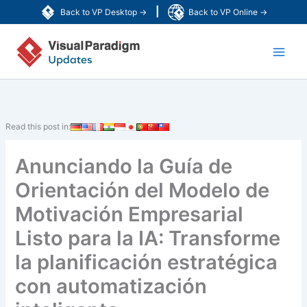
Ir
|
Back to VP Desktop →
Back to VP Online →
al
Main
contenido
Men
Read this post in:
Anunciando la Guía de
Orientación del Modelo de
Motivación Empresarial
Listo para la IA: Transforme
la planificación estratégica
con automatización