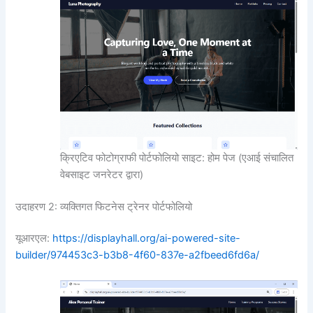
क्रिएटिव फोटोग्राफी पोर्टफोलियो साइट: होम पेज (एआई संचालित
वेबसाइट जनरेटर द्वारा)
उदाहरण 2: व्यक्तिगत फिटनेस ट्रेनर पोर्टफोलियो
यूआरएल:
https://displayhall.org/ai-powered-site-
builder/974453c3-b3b8-4f60-837e-a2fbeed6fd6a/