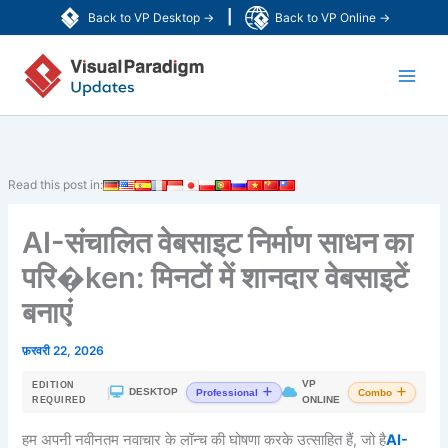
Skip
|
Back to VP Desktop →
Back to VP Online →
to
Main
content
Men
Read this post in:
AI-संचालित वेबसाइट निर्माण साधन का
परि�ken: मिनटों में शानदार वेबसाइटें
बनाएं
फ़रवरी 22, 2026
VP
EDITION
|
DESKTOP
Professional
Combo
ONLINE
REQUIRED
हम अपनी नवीनतम नवाचार के लॉन्च की घोषणा करके उत्साहित हैं, जो है
AI-