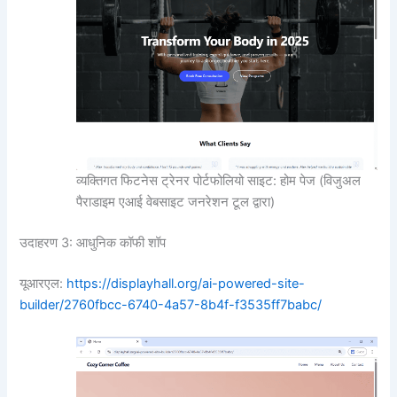
व्यक्तिगत फिटनेस ट्रेनर पोर्टफोलियो साइट: होम पेज (विजुअल
पैराडाइम एआई वेबसाइट जनरेशन टूल द्वारा)
उदाहरण 3: आधुनिक कॉफी शॉप
यूआरएल:
https://displayhall.org/ai-powered-site-
builder/2760fbcc-6740-4a57-8b4f-f3535ff7babc/