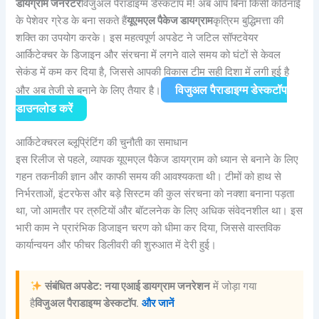
डायग्राम जनरेटर
विजुअल पैराडाइग्म डेस्कटॉप में! अब आप बिना किसी कठिनाई
के पेशेवर ग्रेड के बना सकते हैं
यूएमएल पैकेज डायग्राम
कृत्रिम बुद्धिमत्ता की
शक्ति का उपयोग करके। इस महत्वपूर्ण अपडेट ने जटिल सॉफ्टवेयर
आर्किटेक्चर के डिजाइन और संरचना में लगने वाले समय को घंटों से केवल
सेकंड में कम कर दिया है, जिससे आपकी विकास टीम सही दिशा में लगी हुई है
विजुअल पैराडाइग्म डेस्कटॉप
और अब तेजी से बनाने के लिए तैयार है।
डाउनलोड करें
आर्किटेक्चरल ब्लूप्रिंटिंग की चुनौती का समाधान
इस रिलीज से पहले, व्यापक यूएमएल पैकेज डायग्राम को ध्यान से बनाने के लिए
गहन तकनीकी ज्ञान और काफी समय की आवश्यकता थी। टीमों को हाथ से
निर्भरताओं, इंटरफेस और बड़े सिस्टम की कुल संरचना को नक्शा बनाना पड़ता
था, जो आमतौर पर त्रुटियों और बॉटलनेक के लिए अधिक संवेदनशील था। इस
भारी काम ने प्रारंभिक डिजाइन चरण को धीमा कर दिया, जिससे वास्तविक
कार्यान्वयन और फीचर डिलीवरी की शुरुआत में देरी हुई।
संबंधित अपडेट:
नया एआई डायग्राम जनरेशन
में जोड़ा गया
है
विजुअल पैराडाइग्म डेस्कटॉप
.
और जानें