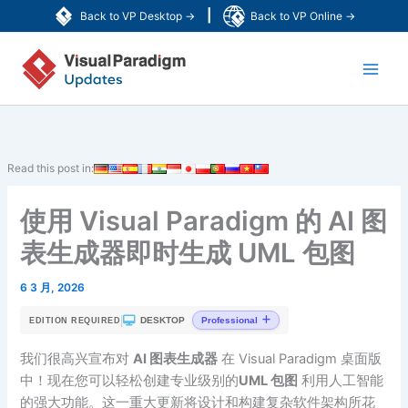
跳
|
Back to VP Desktop →
Back to VP Online →
至
Main
内
容
Men
Read this post in:
使用 Visual Paradigm 的 AI 图
表生成器即时生成 UML 包图
6 3 月, 2026
|
DESKTOP
Professional
EDITION REQUIRED
我们很高兴宣布对
AI 图表生成器
在 Visual Paradigm 桌面版
中！现在您可以轻松创建专业级别的
UML 包图
利用人工智能
的强大功能。这一重大更新将设计和构建复杂软件架构所花