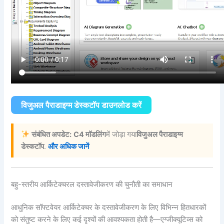
विजुअल पैराडाइग्म डेस्कटॉप डाउनलोड करें
संबंधित अपडेट:
C4 मॉडलिंग
में जोड़ा गया
विजुअल पैराडाइग्म
डेस्कटॉप
.
और अधिक जानें
बहु-स्तरीय आर्किटेक्चरल दस्तावेजीकरण की चुनौती का समाधान
आधुनिक सॉफ्टवेयर आर्किटेक्चर के दस्तावेजीकरण के लिए विभिन्न हितधारकों
को संतुष्ट करने के लिए कई दृश्यों की आवश्यकता होती है—एग्जीक्यूटिव्स को